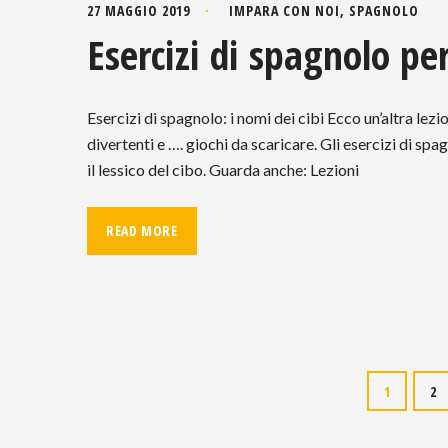
27 MAGGIO 2019
IMPARA CON NOI
,
SPAGNOLO
Esercizi di spagnolo p
Esercizi di spagnolo: i nomi dei cibi Ecco un’altra lez
divertenti e …. giochi da scaricare. Gli esercizi di s
il lessico del cibo. Guarda anche: Lezioni
READ MORE
Navigazione
1
2
articoli