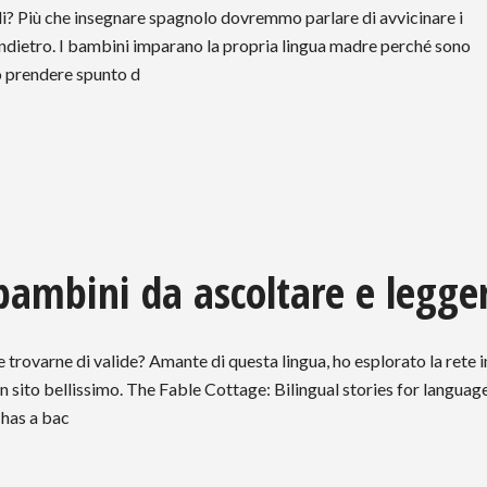
li? Più che insegnare spagnolo dovremmo parlare di avvicinare i
ndietro. I bambini imparano la propria lingua madre perché sono
uò prendere spunto d
 bambini da ascoltare e legge
trovarne di valide? Amante di questa lingua, ho esplorato la rete i
n sito bellissimo. The Fable Cottage: Bilingual stories for languag
 has a bac