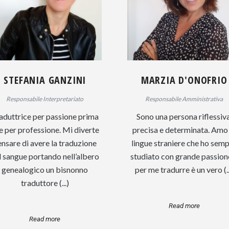
STEFANIA GANZINI
MARZIA D'ONOFRIO
Responsabile Interpretariato
Responsabile Amministrativa
aduttrice per passione prima
Sono una persona riflessiva
e per professione. Mi diverte
precisa e determinata. Amo 
nsare di avere la traduzione
lingue straniere che ho sem
l sangue portando nell’albero
studiato con grande passion
genealogico un bisnonno
per me tradurre è un vero (..
traduttore (...)
Read more
Read more