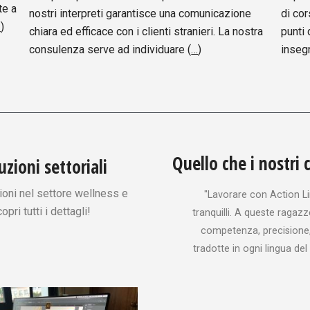
te a
nostri interpreti garantisce una comunicazione
di cor
…
)
chiara ed efficace con i clienti stranieri. La nostra
punti 
consulenza serve ad individuare
(
…
)
inseg
Quello che i nostri 
zioni settoriali
ioni nel settore wellness e
"Lavorare con Action L
opri tutti i dettagli!
tranquilli. A queste raga
competenza, precisione,
tradotte in ogni lingua de