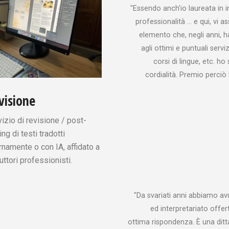
"Essendo anch’io laureata in i
professionalità … e qui, vi a
elemento che, negli anni, ha
agli ottimi e puntuali serv
corsi di lingue, etc. ho
cordialità. Premio perci
visione
izio di revisione / post-
ing di testi tradotti
rnamente o con IA, affidato a
uttori professionisti.
"Da svariati anni abbiamo av
ed interpretariato offe
ottima rispondenza. È una ditt