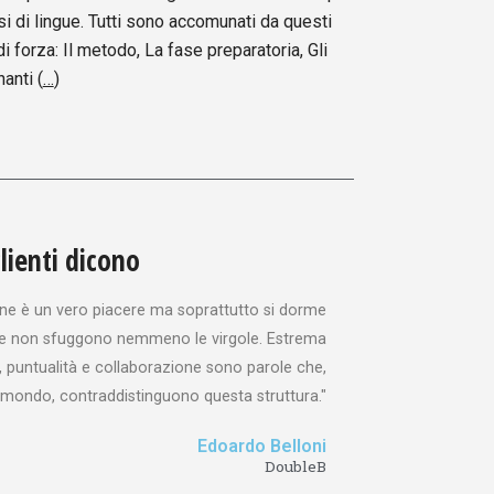
si di lingue. Tutti sono accomunati da questi
di forza: Il metodo, La fase preparatoria, Gli
nanti
(
…
)
clienti dicono
ine è un vero piacere ma soprattutto si dorme
zze non sfuggono nemmeno le virgole. Estrema
 puntualità e collaborazione sono parole che,
l mondo, contraddistinguono questa struttura."
Edoardo Belloni
DoubleB