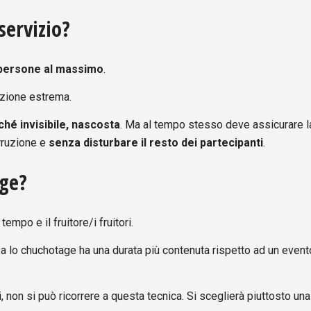
servizio?
 persone al massimo
.
uazione estrema.
hé invisibile, nascosta
. Ma al tempo stesso deve assicurare l
erruzione e
senza disturbare il resto dei partecipanti
.
age?
tempo e il fruitore/i fruitori.
izza lo chuchotage ha una durata più contenuta rispetto ad un event
i, non si può ricorrere a questa tecnica. Si sceglierà piuttosto una