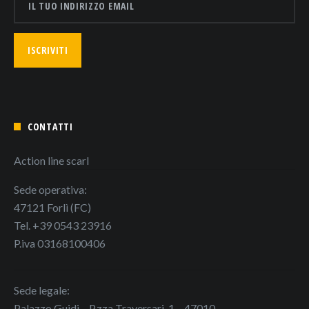
CONTATTI
Action line scarl
Sede operativa:
47121 Forlì (FC)
Tel. +39 0543 23916
P.iva 03168100406
Sede legale:
Palazzo Guidi – P.zza Traversari, 1 – 47010