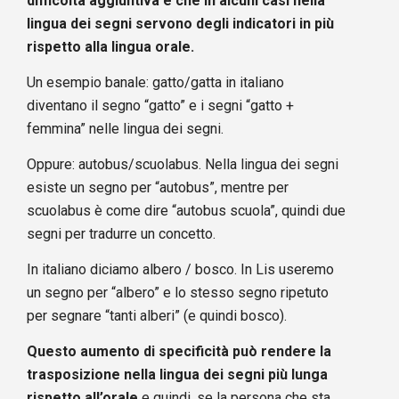
difficoltà aggiuntiva è che in alcuni casi nella
lingua dei segni servono degli indicatori in più
rispetto alla lingua orale.
Un esempio banale: gatto/gatta in italiano
diventano il segno “gatto” e i segni “gatto +
femmina” nelle lingua dei segni.
Oppure: autobus/scuolabus. Nella lingua dei segni
esiste un segno per “autobus”, mentre per
scuolabus è come dire “autobus scuola”, quindi due
segni per tradurre un concetto.
In italiano diciamo albero / bosco. In Lis useremo
un segno per “albero” e lo stesso segno ripetuto
per segnare “tanti alberi” (e quindi bosco).
Questo aumento di specificità può rendere la
trasposizione nella lingua dei segni più lunga
rispetto all’orale
e quindi, se la persona che sta