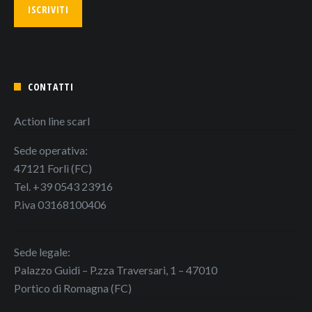
CONTATTI
Action line scarl
Sede operativa:
47121 Forlì (FC)
Tel. +39 0543 23916
P.iva 03168100406
Sede legale:
Palazzo Guidi – P.zza Traversari, 1 – 47010
Portico di Romagna (FC)