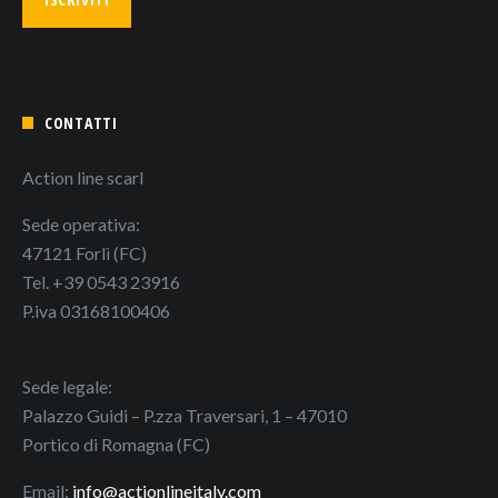
CONTATTI
Action line scarl
Sede operativa:
47121 Forlì (FC)
Tel. +39 0543 23916
P.iva 03168100406
Sede legale:
Palazzo Guidi – P.zza Traversari, 1 – 47010
Portico di Romagna (FC)
Email:
info@actionlineitaly.com