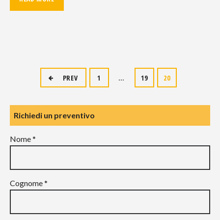
Navigazione
PREV
1
…
19
20
articoli
Richiedi un preventivo
Nome *
Cognome *