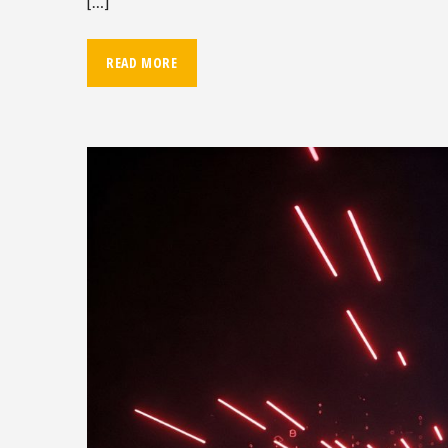
[…]
READ MORE