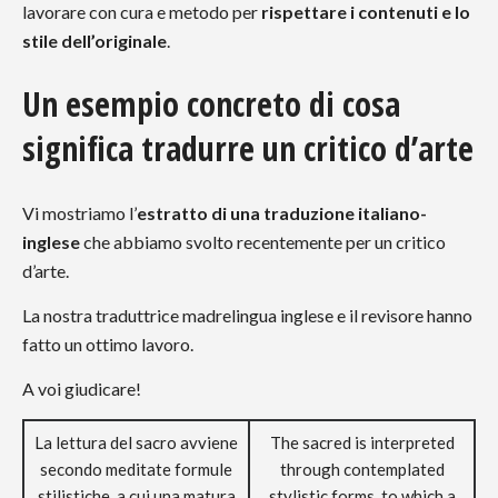
lavorare con cura e metodo per
rispettare i contenuti e lo
stile dell’originale
.
Un esempio concreto di cosa
significa tradurre un critico d’arte
Vi mostriamo l’
estratto di una traduzione italiano-
inglese
che abbiamo svolto recentemente per un critico
d’arte.
La nostra traduttrice madrelingua inglese e il revisore hanno
fatto un ottimo lavoro.
A voi giudicare!
La lettura del sacro avviene
The sacred is interpreted
secondo meditate formule
through contemplated
stilistiche, a cui una matura
stylistic forms, to which a