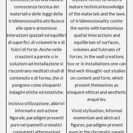
conoscenza tecnica dei
mature technical knowledge
materiali e delle leggi della
of the materials and the laws
tridimensionalità attribuisce
of tridimensionality confer
alle opere armoniose
the works with harmonious
interazioni spaziali ed equilibri
spatial interactions and
di superfici, di volumetrie e di
equilibrium of surfaces,
fulcri di forze. Anche nelle
volumes and fulcrums of
creazioni a parete o in
forces. In the wall creations
soluzioni ad installazione si
too or in installations one can
riscontrano meditati studi di
find well-thought-out studies
contenuto e di forma, che si
on content and form, which
pongono come eloquenti
present themselves as
indagini etiche ed estetiche.
eloquent ethical and aesthetic
enquiries.
Incisiva stilizzazione, abbrivi
informali e astrazione
Vivid stylisation, informal
figurale, paradigmi presenti
momentum and abstract
pure nei pannelli cromatici
figures, paradigms present
coniuganti affermazioni
even in the chromatic panels