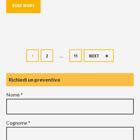
READ MORE
Navigazione
1
2
…
11
NEXT
articoli
Richiedi un preventivo
Nome *
Cognome *